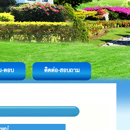
ม-ตอบ
ติดต่อ-สอบถาม
ใหญ่