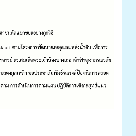
ชาชนคัดแยกขยะอย่างถูกวิธี
ick off ตามโครงการพัฒนาและดูแลแหล่งน้ำดิบ เพื่อการ
ารย์ ดร.สมเด็จพระเจ้าน้องนางเธอ เจ้าฟ้าจุฬาภรณวลัย
ำบลดงมูลเหล็ก ขอประชาสัมพัมธ์รณรงค์ป้องกันการคลอด
่ติดตาม การดำเนินการตามแผนปฏิบัติการเชิงกลยุทธ์แนว