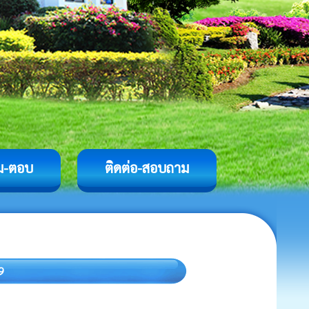
ม-ตอบ
ติดต่อ-สอบถาม
9