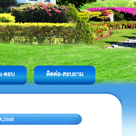
ม-ตอบ
ติดต่อ-สอบถาม
.ศ.2568