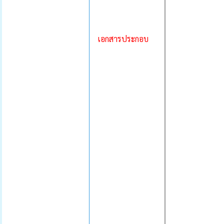
เอกสารประกอบ