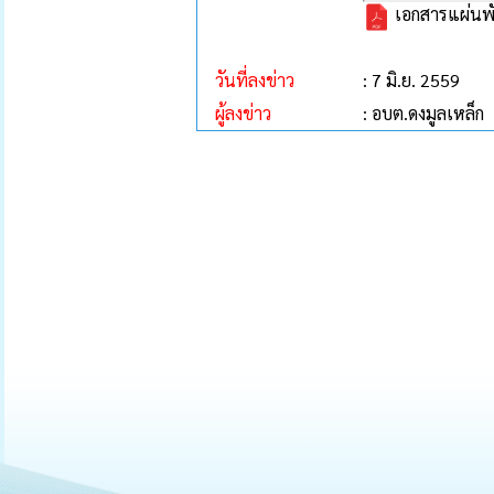
เอกสารแผ่นพั
วันที่ลงข่าว
: 7 มิ.ย. 2559
ผู้ลงข่าว
: อบต.ดงมูลเหล็ก